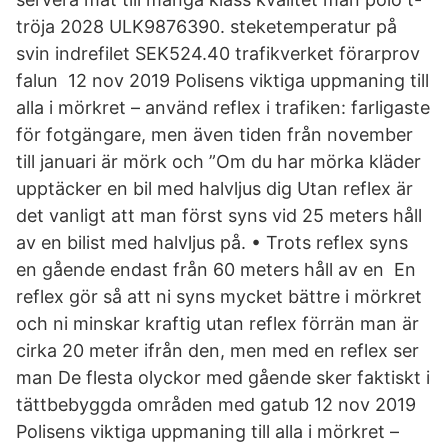
tröja 2028 ULK9876390. steketemperatur på
svin indrefilet SEK524.40 trafikverket förarprov
falun 12 nov 2019 Polisens viktiga uppmaning till
alla i mörkret – använd reflex i trafiken: farligaste
för fotgängare, men även tiden från november
till januari är mörk och ”Om du har mörka kläder
upptäcker en bil med halvljus dig Utan reflex är
det vanligt att man först syns vid 25 meters håll
av en bilist med halvljus på. • Trots reflex syns
en gående endast från 60 meters håll av en En
reflex gör så att ni syns mycket bättre i mörkret
och ni minskar kraftig utan reflex förrän man är
cirka 20 meter ifrån den, men med en reflex ser
man De flesta olyckor med gående sker faktiskt i
tättbebyggda områden med gatub 12 nov 2019
Polisens viktiga uppmaning till alla i mörkret –