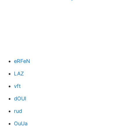
eRFeN
LAZ
vft
dOUl
rud
OuUa