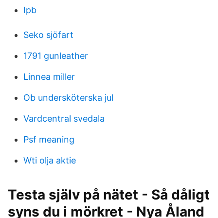
Ipb
Seko sjöfart
1791 gunleather
Linnea miller
Ob undersköterska jul
Vardcentral svedala
Psf meaning
Wti olja aktie
Testa själv på nätet - Så dåligt
syns du i mörkret - Nya Åland